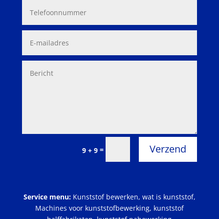
Verzend
=
9 + 9
Service menu:
Kunststof bewerken
,
wat is kunststof
,
Machines voor kunststofbewerking
,
kunststof