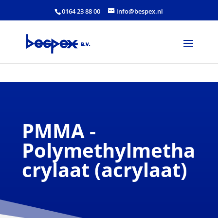
0164 23 88 00
info@bespex.nl
PMMA -
Polymethylmetha
crylaat (acrylaat)